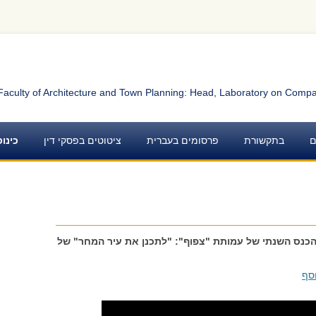
Faculty of Architecture and Town Planning: Head, Laboratory on Compa
ם
בתקשורת
פרסומים בעברית
ציטוטים בפסקי דין
כינו
י בכנס "עתיד צפוף – ישראל 2050", הכנס השנתי של עמותת "צפוף": "לתכנן את עיר המחר" של
וסף